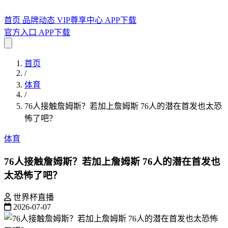
首页
品牌动态
VIP尊享中心
APP下载
官方入口
APP下载
首页
/
体育
/
76人接触詹姆斯？若加上詹姆斯 76人的潜在首发也太恐
怖了吧？
体育
76人接触詹姆斯？若加上詹姆斯 76人的潜在首发也
太恐怖了吧？
世界杯直播
2026-07-07