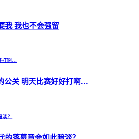
要我 我也不会强留
粥的公关 明天比赛好好打啊…
代的落幕竟会如此暗淡？