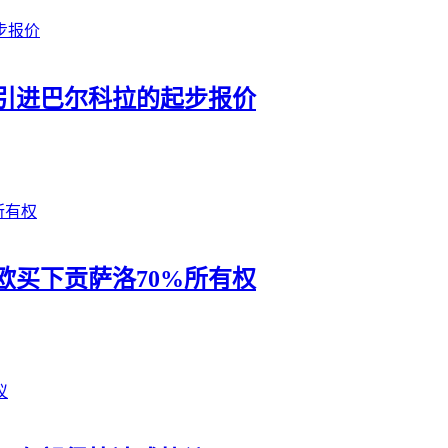
物浦引进巴尔科拉的起步报价
欧买下贡萨洛70%所有权