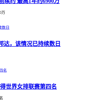
前续约 最高1年约6900万
0万
邦达，该情况已持续数日
获得世界女排联赛第四名
名