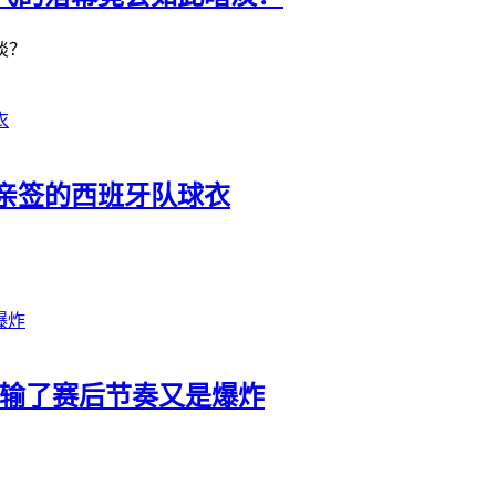
淡？
亲签的西班牙队球衣
今天输了赛后节奏又是爆炸